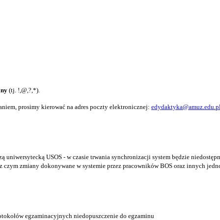
lny
(tj. !,@,?,*).
aniem, prosimy kierować na adres poczty elektronicznej:
edydaktyka@amuz.edu.p
zą uniwersytecką USOS - w czasie trwania synchronizacji system będzie niedostęp
 z czym zmiany dokonywane w systemie przez pracowników BOS oraz innych jedn
rotokołów egzaminacyjnych niedopuszczenie do egzaminu