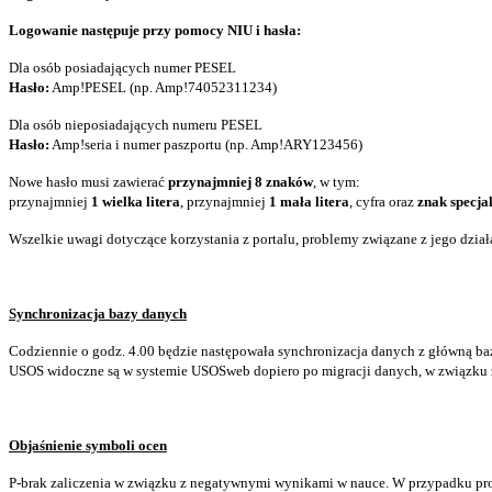
Logowanie następuje przy pomocy NIU i hasła:
Dla osób posiadających numer PESEL
Hasło:
Amp!PESEL (np. Amp!74052311234)
Dla osób nieposiadających numeru PESEL
Hasło:
Amp!seria i numer paszportu (np. Amp!ARY123456)
Nowe hasło musi zawierać
przynajmniej 8 znaków
, w tym:
przynajmniej
1 wielka litera
, przynajmniej
1 mała litera
, cyfra oraz
znak specja
Wszelkie uwagi dotyczące korzystania z portalu, problemy związane z jego dział
Synchronizacja bazy danych
Codziennie o godz. 4.00 będzie następowała synchronizacja danych z główną ba
USOS widoczne są w systemie USOSweb dopiero po migracji danych, w związku
Objaśnienie symboli ocen
P-brak zaliczenia w związku z negatywnymi wynikami w nauce. W przypadku p